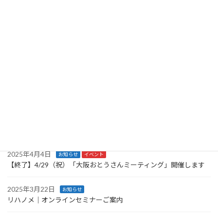
【 ご報告｜広報誌掲載 】
2025年6月5日
お知らせ
イベント
【終了】8月開催！｜STきりりん発達支援セミナー vol.1｜［基礎
知識・専門スキル］
2025年6月1日
お知らせ
イベント
【終了】6/29（日）「大阪こども支援者ミーティング」開催しま
す！
2025年4月30日
お知らせ
イベント
【終了】5/30（金）「大阪おかあさんミーティング」開催します
2025年4月4日
お知らせ
イベント
【終了】4/29（祝）「大阪おとうさんミーティング」開催します
2025年3月22日
お知らせ
リハノメ｜オンラインセミナーご案内